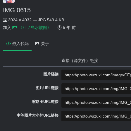
IMG 0615
3024 × 4032 — JPG 549.4 KB
加入
《江ノ島水族館》
—
5 年 前
嵌入代码
关于
直接（源文件）链接
图片链接
图片URL链接
缩略图URL链接
中等图片大小的URL链接